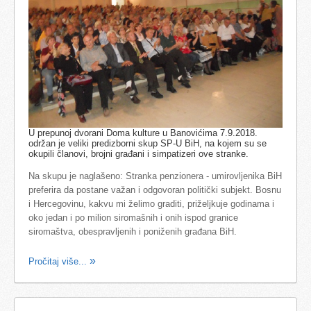
U prepunoj dvorani Doma kulture u Banovićima 7.9.2018.
održan je veliki predizborni skup SP-U BiH, na kojem su se
okupili članovi, brojni građani i simpatizeri ove stranke.
Na skupu je naglašeno: Stranka penzionera - umirovljenika BiH
preferira da postane važan i odgovoran politički subjekt. Bosnu
i Hercegovinu, kakvu mi želimo graditi, priželjkuje godinama i
oko jedan i po milion siromašnih i onih ispod granice
siromaštva, obespravljenih i poniženih građana BiH.
Pročitaj više...