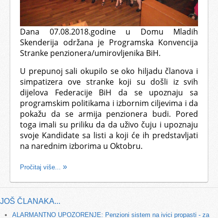
Dana 07.08.2018.godine u Domu Mladih
Skenderija održana je Programska Konvencija
Stranke penzionera/umirovljenika BiH.
U prepunoj sali okupilo se oko hiljadu članova i
simpatizera ove stranke koji su došli iz svih
dijelova Federacije BiH da se upoznaju sa
programskim politikama i izbornim ciljevima i da
pokažu da se armija penzionera budi. Pored
toga imali su priliku da da uživo čuju i upoznaju
svoje Kandidate sa listi a koji će ih predstavljati
na narednim izborima u Oktobru.
Pročitaj više...
JOŠ ČLANAKA...
ALARMANTNO UPOZORENJE: Penzioni sistem na ivici propasti - za